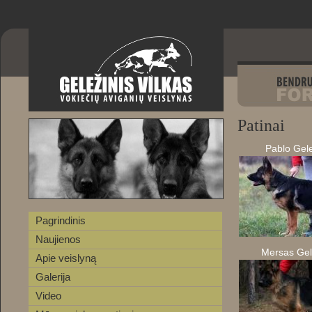
Patinai
Pablo Gelež
Pagrindinis
Naujienos
Mersas Gele
Apie veislyną
Galerija
Video