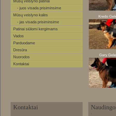
Mūsų veislyno patinai
- juos visada prisiminsime
Mūsų veislyno kalės
Kredo Gelež
- jas visada prisiminsime
Patinai siūlomi kergimams
Vados
Parduodame
Dresūra
Gary Gelež
Nuorodos
Kontaktai
Kontaktai
Naudingo
.