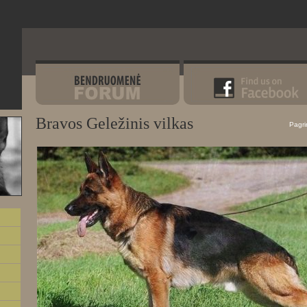
Bravos Geležinis vilkas
Pagri