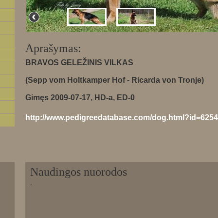
Aprašymas:
BRAVOS GELEŽINIS VILKAS
(Sepp vom Holtkamper Hof - Ricarda von Tronje)
Gimęs 2009-07-17, HD-a, ED-0
http://www.pedigreedatabase.com/dog.html?id=625
Naudingos nuorodos
.