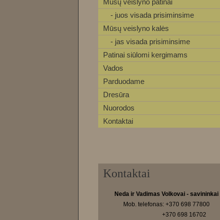
Mūsų veislyno patinai
- juos visada prisiminsime
Mūsų veislyno kalės
- jas visada prisiminsime
Patinai siūlomi kergimams
Vados
Parduodame
Dresūra
Nuorodos
Kontaktai
Kontaktai
Neda ir Vadimas Volkovai - savininkai
Mob. telefonas: +370 698 77800
+370 698 16702