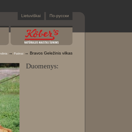
Lietuviškai
По-русски
→
→ Bravos Geležinis vilkas
ndinis
Patinai
Duomenys: