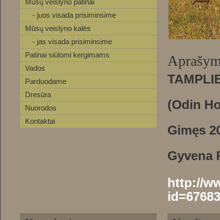
Mūsų veislyno patinai
- juos visada prisiminsime
Mūsų veislyno kalės
- jas visada prisiminsime
Patinai siūlomi kergimams
Aprašym
Vados
TAMPLIE
Parduodame
Dresūra
(Odin Ho
Nuorodos
Kontaktai
Gimęs 20
Gyvena R
http://
id=6768