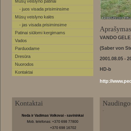
Mūsų veislyno patinai
- juos visada prisiminsime
Mūsų veislyno kalės
- jas visada prisiminsime
Aprašymas
Patinai siūlomi kergimams
VANDO GELEŽ
Vados
(Saber von St
Parduodame
Dresūra
2001.08.05 - 2
Nuorodos
HD-b
Kontaktai
http://www.p
Kontaktai
Naudingo
.
Neda ir Vadimas Volkovai - savininkai
Mob. telefonas: +370 698 77800
+370 698 16702