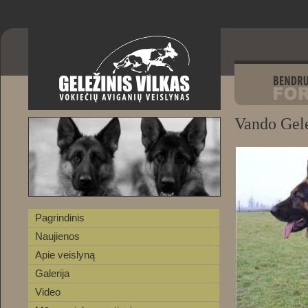
Vando Gele
Pagrindinis
Naujienos
Apie veislyną
Galerija
Video