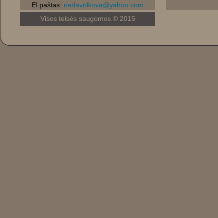
El.paštas:
nedavolkova@yahoo.com
Visos teisės saugomos © 2015