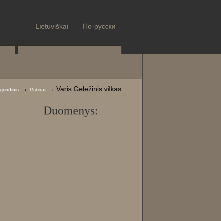
Lietuviškai
По-русски
→
→ Varis Geležinis vilkas
grindinis
Patinai
Duomenys: