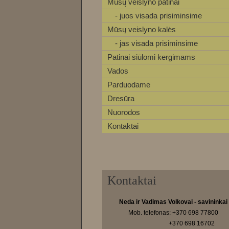
Mūsų veislyno patinai
- juos visada prisiminsime
Mūsų veislyno kalės
- jas visada prisiminsime
Patinai siūlomi kergimams
Vados
Parduodame
Dresūra
Nuorodos
Kontaktai
Kontaktai
Neda ir Vadimas Volkovai - savininkai
Mob. telefonas: +370 698 77800
+370 698 16702